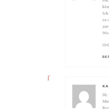
kön
Ich
es 
zur
Wo 
Gr
REP
KA
Hi,
Mie
Rec