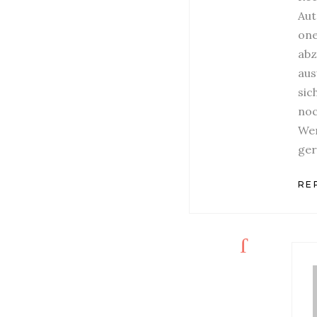
Aut
one
abz
aus
sic
noc
Wen
ger
REP