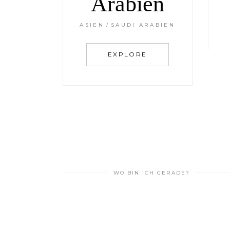
Arabien
ASIEN
SAUDI ARABIEN
EXPLORE
WO BIN ICH GERADE?